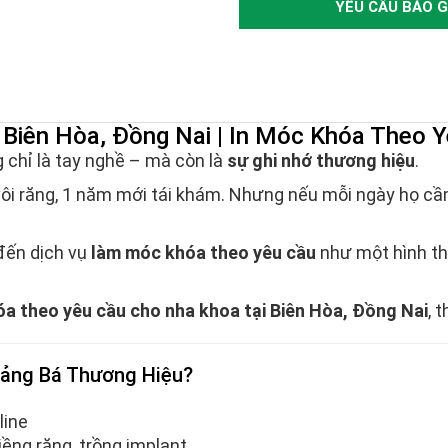
YÊU CẦU BÁO G
Biên Hòa, Đồng Nai | In Móc Khóa Theo Y
 chỉ là tay nghề – mà còn là
sự ghi nhớ thương hiệu
.
vôi răng, 1 năm mới tái khám. Nhưng nếu mỗi ngày họ cầ
đến dịch vụ
làm móc khóa theo yêu cầu
như một hình th
a theo yêu cầu cho nha khoa tại Biên Hòa, Đồng Nai
, 
ảng Bá Thương Hiệu?
line
iềng răng, trồng implant