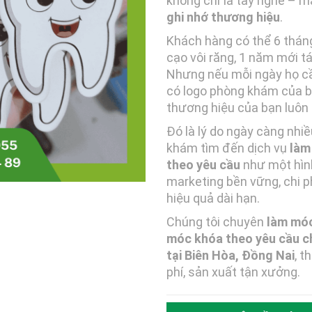
không chỉ là tay nghề – m
ghi nhớ thương hiệu
.
Khách hàng có thể 6 tháng
cạo vôi răng, 1 năm mới t
Nhưng nếu mỗi ngày họ c
có logo phòng khám của bạ
thương hiệu của bạn luôn 
Đó là lý do ngày càng nhi
khám tìm đến dịch vụ
làm
theo yêu cầu
như một hìn
marketing bền vững, chi p
hiệu quả dài hạn.
Chúng tôi chuyên
làm móc
móc khóa theo yêu cầu c
tại Biên Hòa, Đồng Nai
, t
phí, sản xuất tận xưởng.