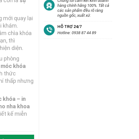
à còn là
sự
Chúng tôi cam kết kinh doanh
hàng chính hãng 100%. Tất cả
các sản phẩm đều rõ ràng
nguồn gốc, xuất xứ.
 mới quay lại
ái khám.
HỖ TRỢ 24/7
ầm chìa khóa
Hotline: 0938 87 44 89
n, thì
hiện diện.
ều phòng
 móc khóa
h thức
hí thấp nhưng
 khóa – in
ho nha khoa
hiết kế miễn