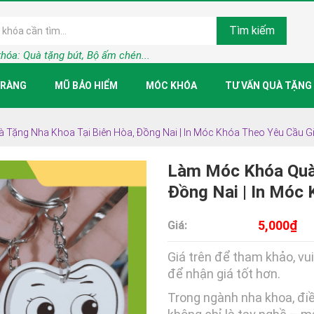
Tìm kiếm
khóa:
Quà tặng bút, Bộ ấm chén...
TRÀNG
MŨ BẢO HIỂM
MÓC KHÓA
TƯ VẤN QUÀ TẶNG
Tặng Nha Khoa Tại Biên Hòa, Đồng Nai | In Móc Khóa Theo Yêu Cầu G
Làm Móc Khóa Quà 
Đồng Nai | In Móc
5,000₫
Giá:
Giá trên để tham khảo, vui
để nhận giá tốt hơn.
Trong ngành nha khoa, đi