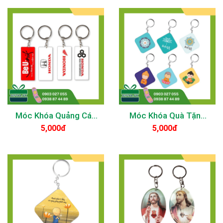
Móc Khóa Theo Yêu
Biên Hòa | Nhựa Dẻo,
Cầu Giá Xưởng
Mica, Đổ Keo Epoxy
Móc Khóa Quảng Cáo
Móc Khóa Quà Tặng
Cho Đại Lý Xe Máy –
Phật Giáo Tại Đồng
5,000đ
5,000đ
Xe Đạp Điện | Nhựa
Nai – Biên Hòa | Thiết
Dẻo, Mica, Đổ Keo
Kế Theo Yêu Cầu,
Epoxy Theo Yêu Cầu
Nhựa Dẻo & Mica