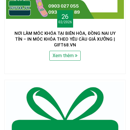
26
02/2026
NƠI LÀM MÓC KHÓA TẠI BIÊN HÒA, ĐỒNG NAI UY
TÍN – IN MÓC KHÓA THEO YÊU CẦU GIÁ XƯỞNG |
GIFT68.VN
Xem thêm