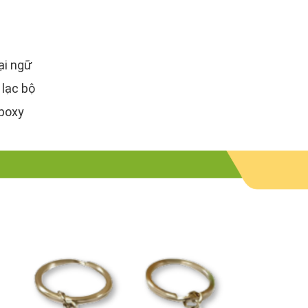
ại ngữ
 lạc bộ
epoxy