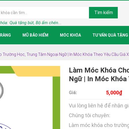
Tìm kiếm
khóa:
Quà tặng bút, Bộ ấm chén...
TRÀNG
MŨ BẢO HIỂM
MÓC KHÓA
TƯ VẤN QUÀ TẶNG
 Trường Học, Trung Tâm Ngoại Ngữ | In Móc Khóa Theo Yêu Cầu Giá 
Làm Móc Khóa Cho
Ngữ | In Móc Khóa
5,000₫
Giá:
Vui lòng liên hệ để nhận gi
Chúng tôi chuyên:
Làm móc khóa cho trườn