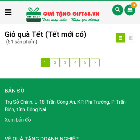
0
Giỏ quà Tết (Tết mới có)
(51 sản phẩm)
1
2
3
4
5
>
BẢN ĐỒ
Trụ Sở Chính: L-18 Trần Công An, KP. Phi Trường, P. Trấn
Biên, tỉnh Đồng Nai
Xem bản đồ
VỀ QUÀ TẶNG DOANH NGHIỆP